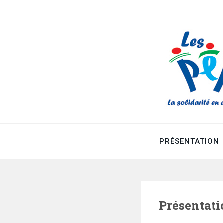
ADPEP27
Association des Pupilles de l’Enseignement Public du 
PRÉSENTATION
Présentati